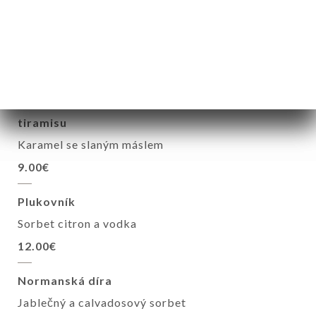
9.00€
Baskická díra
Vanilková a izzara zmrzlina
12.00€
tiramisu
Karamel se slaným máslem
9.00€
Plukovník
Sorbet citron a vodka
12.00€
Normanská díra
Jablečný a calvadosový sorbet