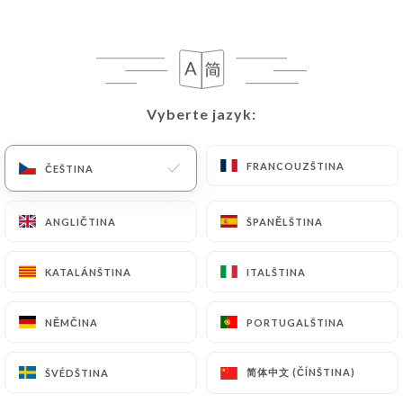
Hovězí bourguignon
23.00€
Pečený králík na způsob "Georges Houel".
Vyberte jazyk:
Vyberte jazyk:
23.00€
Grilovaný filet z mořského vlka se zázvorem
FRANCOUZŠTINA
FRANCOUZŠTINA
ČEŠTINA
ČEŠTINA
23.00€
ANGLIČTINA
ANGLIČTINA
ŠPANĚLŠTINA
ŠPANĚLŠTINA
Piquillo je plněné treskou
23.00€
KATALÁNŠTINA
KATALÁNŠTINA
ITALŠTINA
ITALŠTINA
NĚMČINA
NĚMČINA
PORTUGALŠTINA
PORTUGALŠTINA
NAŠE MASO
简体中文 (ČÍNŠTINA)
简体中文 (ČÍNŠTINA)
ŠVÉDŠTINA
ŠVÉDŠTINA