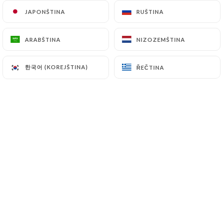
Entrecote 400 gr
JAPONŠTINA
JAPONŠTINA
RUŠTINA
RUŠTINA
30.00€
ARABŠTINA
ARABŠTINA
NIZOZEMŠTINA
NIZOZEMŠTINA
Grilovaná telecí kotleta s houbovou omáčkou
32.00€
한국어 (KOREJŠTINA)
한국어 (KOREJŠTINA)
ŘEČTINA
ŘEČTINA
Telecí ledvinka s houbami
23.00€
Telecí játra s houbami, balsamico
24.00€
Frikasé z ledvinek a cukrovinek, houby
27.00€