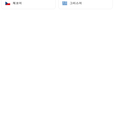
체코어
체코어
그리스어
그리스어
13 Rue Béatrix Dussane
75015 Paris France
+33145752767
이름
이메일
전화번호