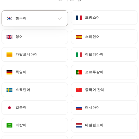
메뉴
KO
프랑스어
프랑스어
한국어
한국어
영어
영어
스페인어
스페인어
카탈로니아어
카탈로니아어
이탈리아어
이탈리아어
/
홈
연락처
연락처
독일어
독일어
포르투갈어
포르투갈어
스웨덴어
스웨덴어
중국어 간체
중국어 간체
일본어
일본어
러시아어
러시아어
아랍어
아랍어
네덜란드어
네덜란드어
Le Volant Basque