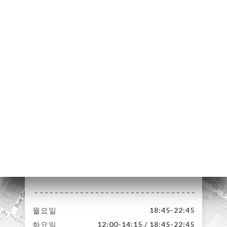
하기
러리
뷰
뉴
RTER
락처
13 Rue Béatrix
Dussane
75015 Paris France
월요일
18:45-22:45
화요일
12:00-14:15 / 18:45-22:45