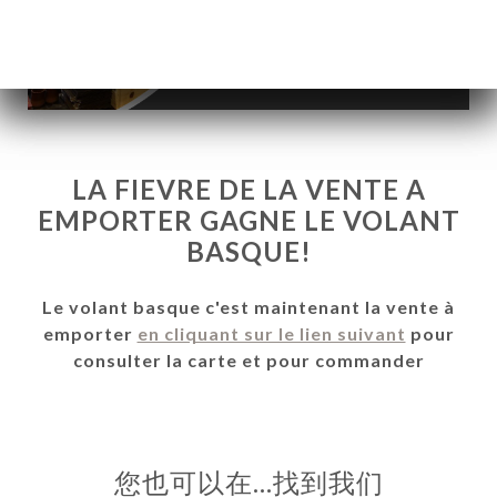
LA FIEVRE DE LA VENTE A
EMPORTER GAGNE LE VOLANT
BASQUE!
Le volant basque c'est maintenant la vente à
emporter
en cliquant sur le lien suivant
pour
consulter la carte et pour commander
页
订
库
您也可以在…找到我们
价