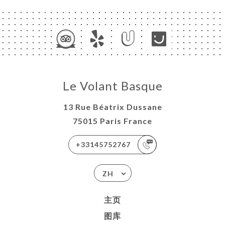
单
RTER
系人
Le Volant Basque
13 Rue Béatrix Dussane
75015 Paris France
+33145752767
ZH
主页
图库