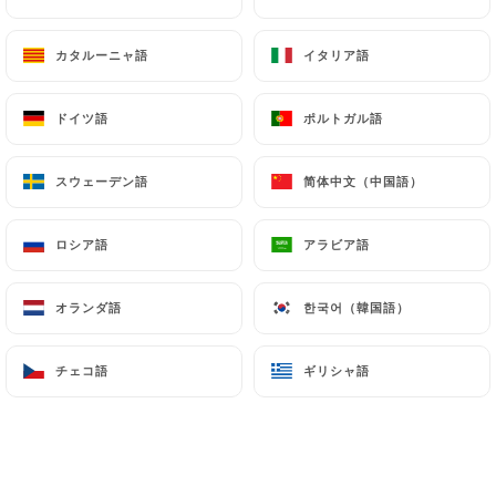
カタルーニャ語
カタルーニャ語
イタリア語
イタリア語
ドイツ語
ドイツ語
ポルトガル語
ポルトガル語
スウェーデン語
スウェーデン語
简体中文（中国語）
简体中文（中国語）
ロシア語
ロシア語
アラビア語
アラビア語
オランダ語
オランダ語
한국어（韓国語）
한국어（韓国語）
チェコ語
チェコ語
ギリシャ語
ギリシャ語